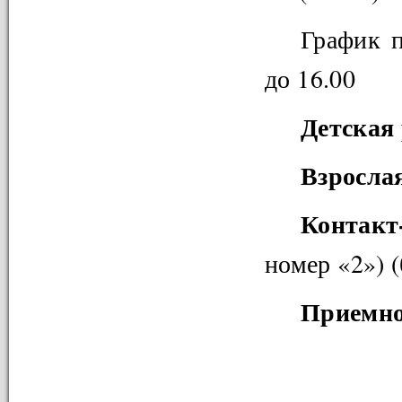
График п
до 16.00
Детская 
Взрослая
Контакт
номер «2») 
Приемно