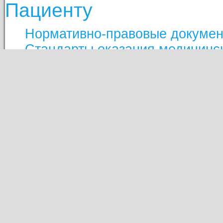
Пациенту
Нормативно-правовые докуме
Стандарты оказания медицинс
Вопрос-ответ
Противодействие коррупции
Права и обязанности пациенто
Перечень жизненно необходим
Перечни лекарственных препа
Отзывы пациентов
Страховые медицинские орган
Маркировка лекарственных пр
Платформа обратной связи
Пациентам
Информация о беременности