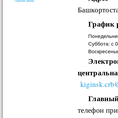
Горячие линии
Башкортоста
График 
Понедельник 
Суббота: с 0
Воскресенье
Элект
центра
kiginsk.crb
Главны
телефон при