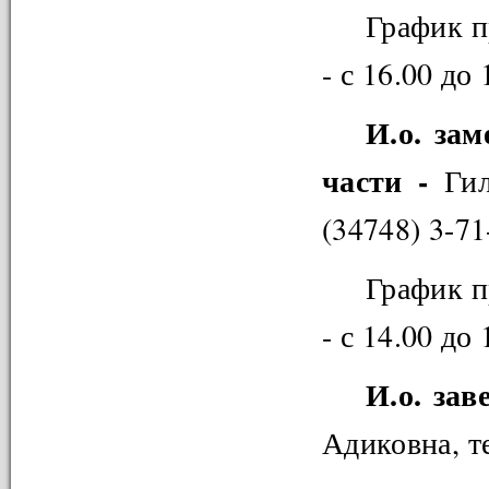
График п
- с 16.00 до 
И.о. за
части -
Ги
(34748) 3-71
График п
- с 14.00 до 
И.о. за
Адиковна, т