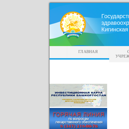
Государс
здравоохр
Кигинская
ГЛАВНАЯ
УЧРЕ