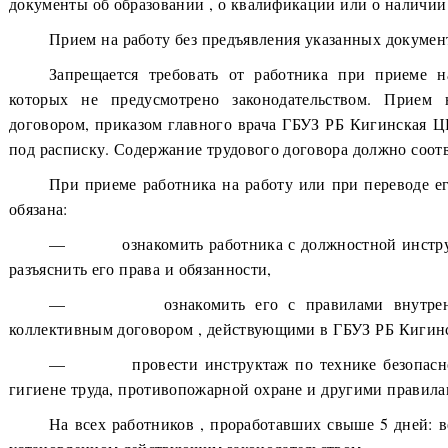
документы об образовании , о квалификации или о наличии
Прием на работу без предъявления указанных документ
Запрещается требовать от работника при приеме н
которых не предусмотрено законодательством. Прием 
договором, приказом главного врача ГБУЗ РБ Кигинская Ц
под расписку. Содержание трудового договора должно соотв
При приеме работника на работу или при переводе е
обязана:
— ознакомить работника с должностной инструкц
разъяснить его права и обязанности,
— ознакомить его с правилами внутренне
коллективным договором , действующими в ГБУЗ РБ Кигин
— провести инструктаж по технике безопасност
гигиене труда, противопожарной охране и другими правилам
На всех работников , проработавших свыше 5 дней: в