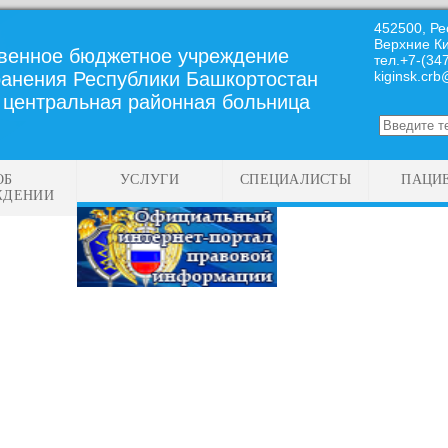
452500, Ре
Верхние Ки
твенное бюджетное учреждение
тел.+7-(34
анения Республики Башкортостан
kiginsk.crb
 центральная районная больница
ОБ
УСЛУГИ
СПЕЦИАЛИСТЫ
ПАЦИ
ЖДЕНИИ