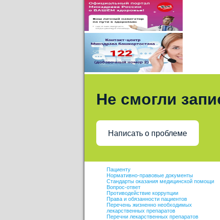
Не смогли запи
Написать о проблеме
Пациенту
Нормативно-правовые документы
Стандарты оказания медицинской помощи
Вопрос-ответ
Противодействие коррупции
Права и обязанности пациентов
Перечень жизненно необходимых
лекарственных препаратов
Перечни лекарственных препаратов