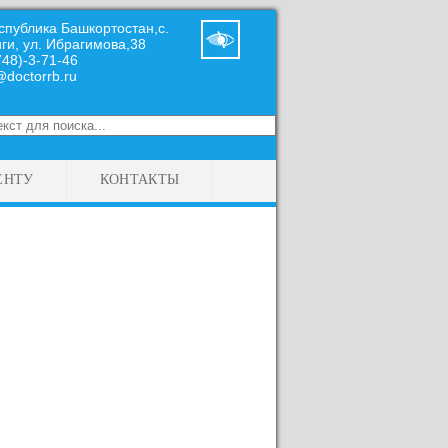
спублика Башкортостан,с.
ги, ул. Ибрагимова,38
748)-3-71-46
@doctorrb.ru
ЕНТУ
КОНТАКТЫ