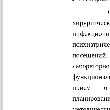
Сегодн
хирургич
инфекционн
психиатри
посещений, 
лабораторн
функционал
прием по 
планирован
методическ