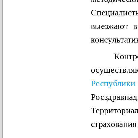
Специалис
выезжают в
консультати
Контро
осущест
Республики
Росздравн
Территориа
страхования