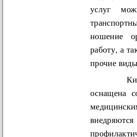
услуг мож
транспортн
ношение ор
работу, а т
прочие виды
Кигинс
оснащена с
медицински
внедряются
профилакт