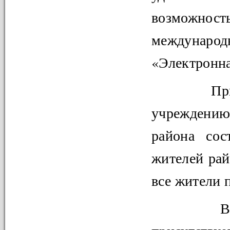
возможность
международ
«Электронна
Прикреп
учреждени
района сос
жителей рай
все жители 
В стру