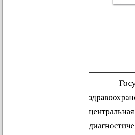
Госуд
здравоохра
центральна
диагности