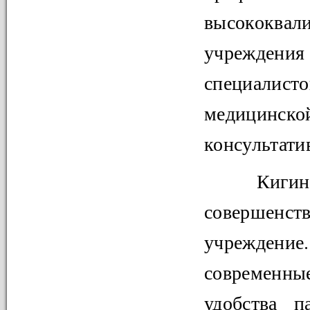
высококва
учреждени
специали
медицинск
консультати
Кигинск
совершенс
учреждение.
современн
удобства п