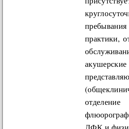
присутст
круглосут
пребывания
практики, 
обслуживан
акушерск
предста
(общеклини
отделение 
флюорограф
ЛФК и физи